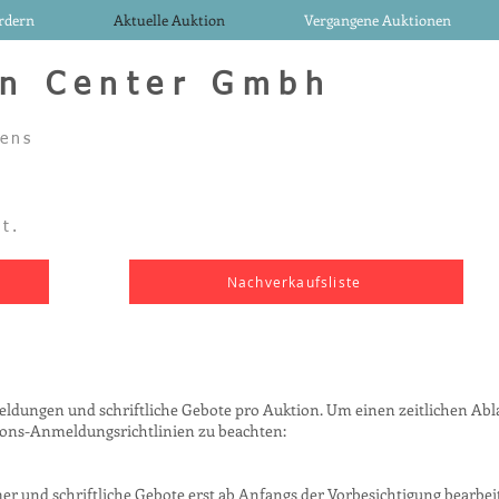
rdern
Aktuelle Auktion
Vergangene Auktionen
on Center Gmbh
uens
rt.
Nachverkaufsliste
ngen und schriftliche Gebote pro Auktion. Um einen zeitlichen Ablau
ions-Anmeldungsrichtlinien zu beachten:
r und schriftliche Gebote erst ab Anfangs der Vorbesichtigung bearbeit