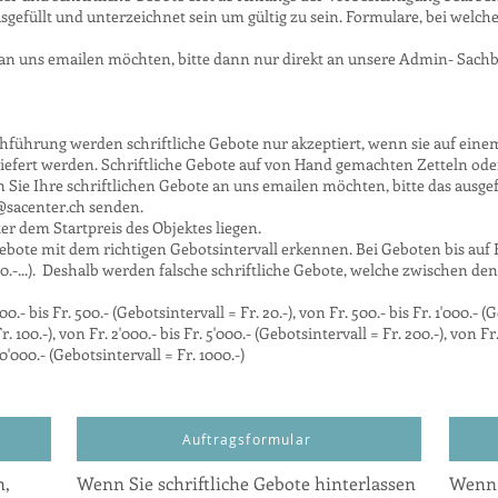
sgefüllt und unterzeichnet sein um gültig zu sein. Formulare, bei welch
re an uns emailen möchten, bitte dann nur direkt an unsere Admin- Sachb
chführung werden schriftliche Gebote nur akzeptiert, wenn sie auf einem
iefert werden. Schriftliche Gebote auf von Hand gemachten Zetteln oder 
 Sie Ihre schriftlichen Gebote an uns emailen möchten, bitte das ausge
@sacenter.ch
senden.
er dem Startpreis des Objektes liegen.
ote mit dem richtigen Gebotsintervall erkennen. Bei Geboten bis auf Fr.
, Fr. 70.-...). Deshalb werden falsche schriftliche Gebote, welche zwischen den
- bis Fr. 500.- (Gebotsintervall = Fr. 20.-), von Fr. 500.- bis Fr. 1'000.- (G
r. 100.-), von Fr. 2'000.- bis Fr. 5'000.- (Gebotsintervall = Fr. 200.-), von Fr
10'000.- (Gebotsintervall = Fr. 1000.-)
Auftragsformular
n,
Wenn Sie schriftliche Gebote hinterlassen
Wenn 