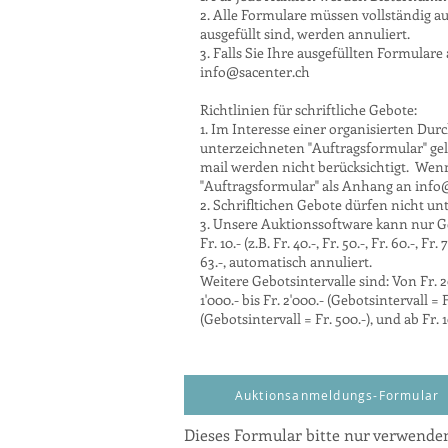
2. Alle Formulare müssen vollständig au
ausgefüllt sind, werden annuliert.
3. Falls Sie Ihre ausgefüllten Formula
info@sacenter.ch
Richtlinien für schriftliche Gebote:
1. Im Interesse einer organisierten Dur
unterzeichneten "Auftragsformular" gel
mail werden nicht berücksichtigt. Wenn
"Auftragsformular" als Anhang an
info
2. Schrifltichen Gebote dürfen nicht unt
3. Unsere Auktionssoftware kann nur Geb
Fr. 10.- (z.B. Fr. 40.-, Fr. 50.-, Fr. 60.-
63.-, automatisch annuliert.
Weitere Gebotsintervalle sind: Von Fr. 200.
1'000.- bis Fr. 2'000.- (Gebotsintervall = F
(Gebotsintervall = Fr. 500.-), und ab Fr. 
Auktionsanmeldungs-Formular
Dieses Formular bitte nur verwende